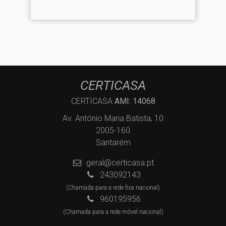
CERTICASA
CERTICASA
AMI: 14068
Av. António Maria Batista, 10
2005-160
Santarém
geral@certicasa.pt
243092143
(Chamada para a rede fixa nacional)
960195956
(Chamada para a rede móvel nacional)