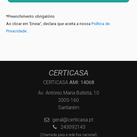
*
Preenchimento obrigatório
Ao clicar em 'Enviar', declara que aceita a nossa
Política de
Privacidade
.
CERTICASA
CERTICASA
AMI: 14068
Av. António Maria Batista, 10
2005-160
Santarém
geral@certicasa.pt
243092143
(Chamada para a rede fixa nacional)