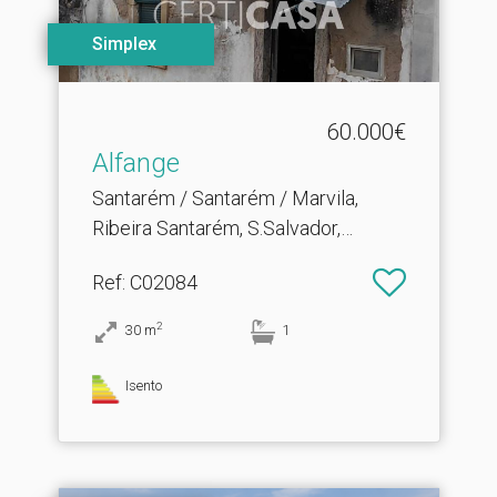
Simplex
60.000€
Alfange
Santarém / Santarém / Marvila,
Ribeira Santarém, S.Salvador,
S.Nicolau
Ref
: C02084
2
30
m
1
Isento