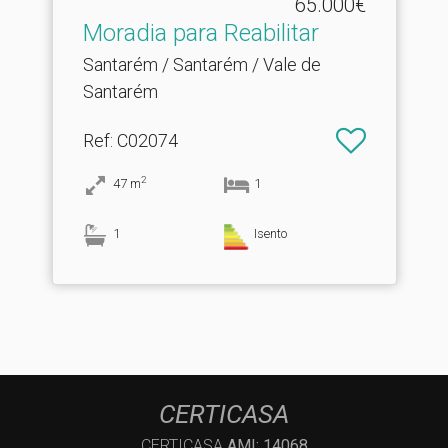
65.000€
Moradia para Reabilitar
Santarém / Santarém / Vale de
Santarém
Ref
: C02074
2
47
m
1
1
Isento
CERTICASA
CERTICASA
AMI: 14068