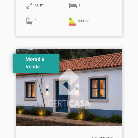
2
50
m
1
1
Isento
Moradia
Venda