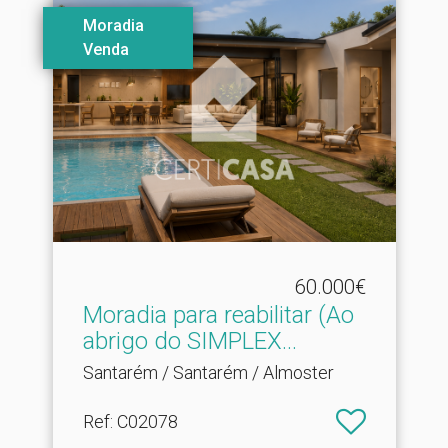
Moradia
Venda
60.000€
Moradia para reabilitar (Ao
abrigo do SIMPLEX.​..
Santarém / Santarém / Almoster
Ref
: C02078